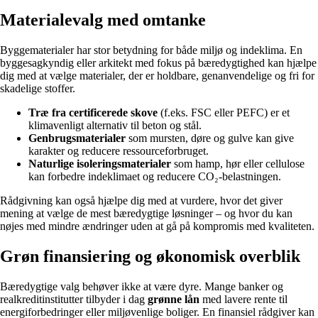
Materialevalg med omtanke
Byggematerialer har stor betydning for både miljø og indeklima. En
byggesagkyndig eller arkitekt med fokus på bæredygtighed kan hjælpe
dig med at vælge materialer, der er holdbare, genanvendelige og fri for
skadelige stoffer.
Træ fra certificerede skove
(f.eks. FSC eller PEFC) er et
klimavenligt alternativ til beton og stål.
Genbrugsmaterialer
som mursten, døre og gulve kan give
karakter og reducere ressourceforbruget.
Naturlige isoleringsmaterialer
som hamp, hør eller cellulose
kan forbedre indeklimaet og reducere CO₂-belastningen.
Rådgivning kan også hjælpe dig med at vurdere, hvor det giver
mening at vælge de mest bæredygtige løsninger – og hvor du kan
nøjes med mindre ændringer uden at gå på kompromis med kvaliteten.
Grøn finansiering og økonomisk overblik
Bæredygtige valg behøver ikke at være dyre. Mange banker og
realkreditinstitutter tilbyder i dag
grønne lån
med lavere rente til
energiforbedringer eller miljøvenlige boliger. En finansiel rådgiver kan