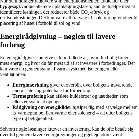
Når du inddrager rådgivere som energikonsulenter, arkitekter eller
byggesagkyndige allerede i planlægningsfasen, kan de hjælpe med at
identificere løsninger, der reducerer både CO₂-aftryk og
driftsomkostninger. Det kan være alt fra valg af isolering og vinduer til
placering af huset i forhold til sol og vind.
Energirådgivning – nøglen til lavere
forbrug
En energirådgiver kan give et klart billede af, hvor din bolig bruger
mest energi, og hvor du får mest ud af at investere i forbedringer. Det
kan være en gennemgang af varmesystemet, isoleringen eller
ventilationen.
Energimærkning
giver et overblik over boligens nuværende
energistatus og potentiale for forbedring.
Termografering
kan afsløre kuldebroer og utætheder, som
ellers er svære at opdage.
Rådgivning om energikilder
hjælper dig med at vælge mellem
fx varmepumpe, fjernvarme eller solenergi – alt efter boligens
type og beliggenhed.
Selvom nogle løsninger kræver en investering, kan de ofte betale sig
over tid gennem lavere energiregninger og øget ejendomsværdi.