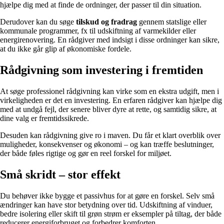
hjælpe dig med at finde de ordninger, der passer til din situation.
Derudover kan du søge
tilskud og fradrag
gennem statslige eller
kommunale programmer, fx til udskiftning af varmekilder eller
energirenovering. En rådgiver med indsigt i disse ordninger kan sikre,
at du ikke går glip af økonomiske fordele.
Rådgivning som investering i fremtiden
At søge professionel rådgivning kan virke som en ekstra udgift, men i
virkeligheden er det en investering. En erfaren rådgiver kan hjælpe dig
med at undgå fejl, der senere bliver dyre at rette, og samtidig sikre, at
dine valg er fremtidssikrede.
Desuden kan rådgivning give ro i maven. Du får et klart overblik over
muligheder, konsekvenser og økonomi – og kan træffe beslutninger,
der både føles rigtige og gør en reel forskel for miljøet.
Små skridt – stor effekt
Du behøver ikke bygge et passivhus for at gøre en forskel. Selv små
ændringer kan have stor betydning over tid. Udskiftning af vinduer,
bedre isolering eller skift til grøn strøm er eksempler på tiltag, der både
reducerer energiforbruget og forbedrer komforten.